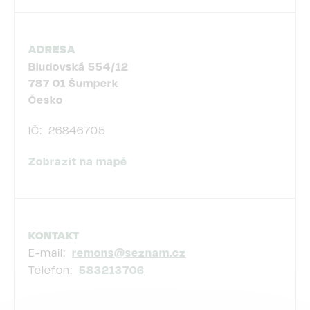
ADRESA
Bludovská 554/12
787 01
Šumperk
Česko
IČ
26846705
Zobrazit na mapě
KONTAKT
E-mail
remons@seznam.cz
Telefon
583213706