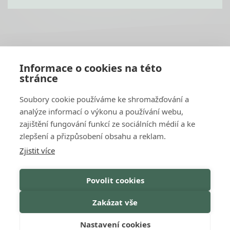
PATIČKA
Informace o cookies na této
1
stránce
Soubory cookie používáme ke shromažďování a
analýze informací o výkonu a používání webu,
zajištění fungování funkcí ze sociálních médií a ke
OSTATNÍ
Kontakt
zlepšení a přizpůsobení obsahu a reklam.
Katalog
Zjistit více
Servisní partneři
GDPR & Cookies
Záruční podmínky
Povolit cookies
Zakázat vše
Nastavení cookies
© 2026