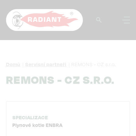
Přejít
k
hlavnímu
obsahu
DROBEČKOVÁ
Domů
Servisní partneři
REMONS - CZ s.r.o.
NAVIGACE
REMONS - CZ S.R.O.
SPECIALIZACE
Plynové kotle ENBRA