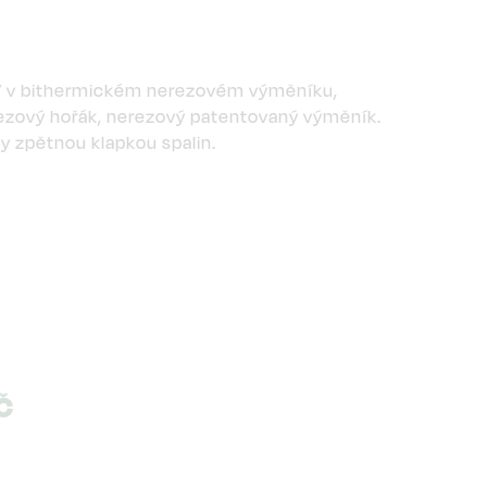
 TV v bithermickém nerezovém výměníku,
rezový hořák, nerezový patentovaný výměník.
y zpětnou klapkou spalin.
Č