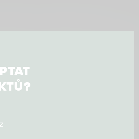
PTAT
UKTŮ?
z