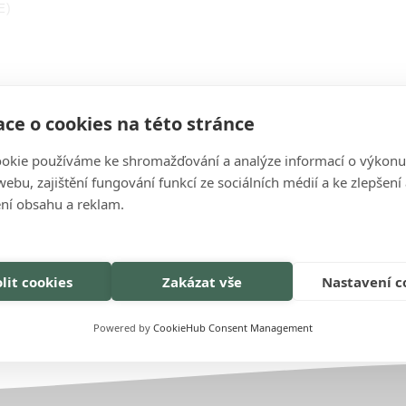
E)
ce o cookies na této stránce
okie používáme ke shromažďování a analýze informací o výkonu
ebu, zajištění fungování funkcí ze sociálních médií a ke zlepšení
AŽENÍ
ní obsahu a reklam.
025.pdf
PL_R1KB, R2K_Radiant.pdf
lit cookies
Zakázat vše
Nastavení c
Powered by
CookieHub Consent Management