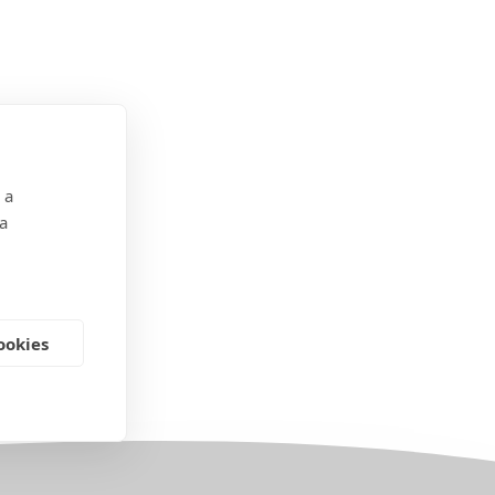
 a
 a
ookies