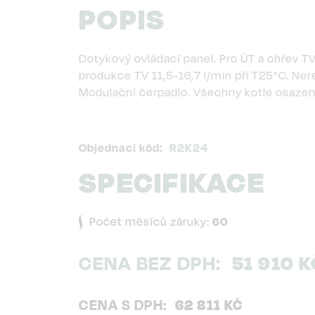
POPIS
Dotykový ovládací panel. Pro ÚT a ohřev
produkce TV 11,5-16,7 l/min při T25°C. Ne
Modulační čerpadlo. Všechny kotle osazen
Objednací kód
R2K24
SPECIFIKACE
Počet měsíců záruky:
60
CENA BEZ DPH
51 910 K
CENA S DPH
62 811 KČ