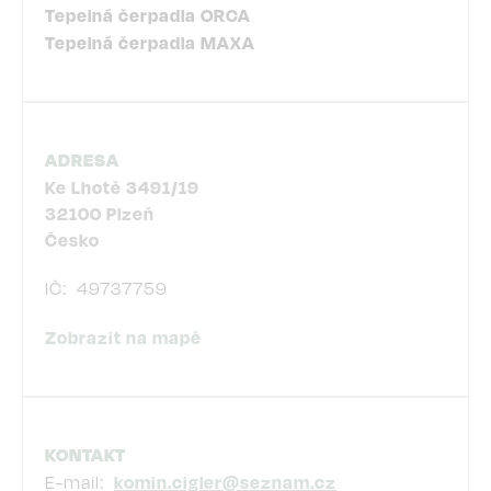
Tepelná čerpadla ORCA
Tepelná čerpadla MAXA
ADRESA
Ke Lhotě 3491/19
32100
Plzeň
Česko
IČ
49737759
Zobrazit na mapě
KONTAKT
E-mail
komin.cigler@seznam.cz