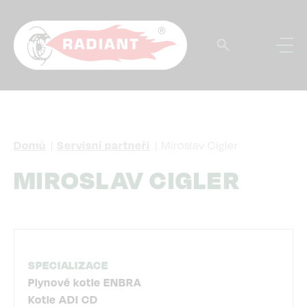
Přejít
k
hlavnímu
obsahu
DROBEČKOVÁ
Domů
Servisní partneři
Miroslav Cigler
NAVIGACE
MIROSLAV CIGLER
SPECIALIZACE
Plynové kotle ENBRA
Kotle ADI CD