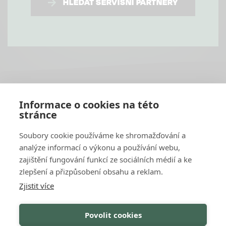
HLEDAT SERVISNÍ PARTNERY
PATIČKA
Informace o cookies na této
1
stránce
Soubory cookie používáme ke shromažďování a
analýze informací o výkonu a používání webu,
zajištění fungování funkcí ze sociálních médií a ke
OSTATNÍ
Kontakt
zlepšení a přizpůsobení obsahu a reklam.
Katalog
Zjistit více
Servisní partneři
GDPR & Cookies
Záruční podmínky
Povolit cookies