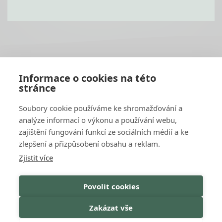
PATIČKA
Informace o cookies na této
1
stránce
Soubory cookie používáme ke shromažďování a
analýze informací o výkonu a používání webu,
zajištění fungování funkcí ze sociálních médií a ke
OSTATNÍ
Kontakt
zlepšení a přizpůsobení obsahu a reklam.
Katalog
Zjistit více
Servisní partneři
GDPR & Cookies
Záruční podmínky
Povolit cookies
Zakázat vše