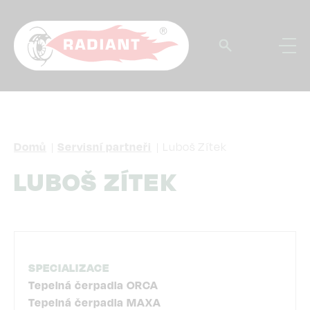
Přejít
k
hlavnímu
obsahu
DROBEČKOVÁ
Domů
Servisní partneři
Luboš Zítek
NAVIGACE
LUBOŠ ZÍTEK
SPECIALIZACE
Tepelná čerpadla ORCA
Tepelná čerpadla MAXA