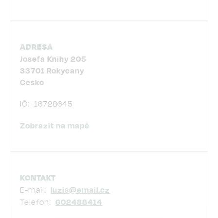
ADRESA
Josefa Knihy 205
33701
Rokycany
Česko
IČ
16728645
Zobrazit na mapě
KONTAKT
E-mail
luzis@email.cz
Telefon
602488414