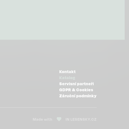
OSTATNÍ
Kontakt
Katalog
Servisní partneři
GDPR & Cookies
Záruční podmínky
Made with
IN
LESENSKY.CZ