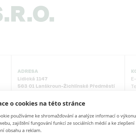
.R.O.
ADRESA
K
Lidická 1147
E
563 01
Lanškroun-Žichlínské Předměstí
T
Česko
ce o cookies na této stránce
IČ
03749118
okie používáme ke shromažďování a analýze informací o výkonu
Zobrazit na mapě
ebu, zajištění fungování funkcí ze sociálních médií a ke zlepšení
ní obsahu a reklam.