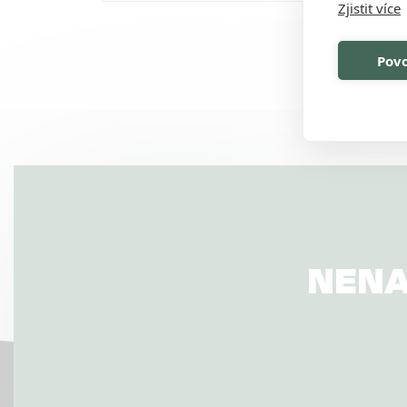
Zjistit více
Povo
NENA