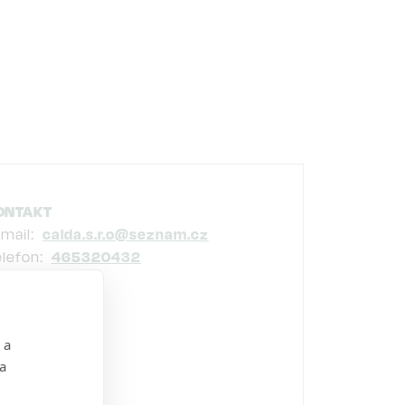
ONTAKT
-mail
calda.s.r.o@seznam.cz
elefon
465320432
 a
 a