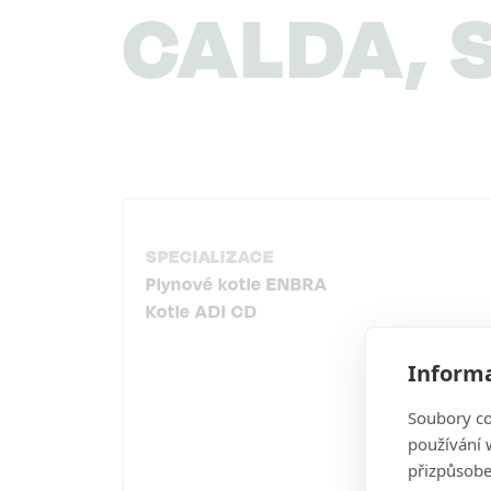
CALDA, S
NAVIGACE
SPECIALIZACE
Plynové kotle ENBRA
Kotle ADI CD
Informa
Soubory co
používání w
přizpůsobe